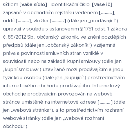
sídlem
[vaše sídlo]
, identifikační číslo:
[vaše ič]
,
zapsané v obchodním rejstříku vedeném
[………]
,
oddíl
[………]
, vložka
[……….]
(dále jen „prodávající“)
upravují v souladu s ustanovením § 1751 odst. 1 zákona
č. 89/2012 Sb., občanský zákoník, ve znění pozdějších
předpisů (dále jen „občanský zákoník“) vzájemná
práva a povinnosti smluvních stran vzniklé v
souvislosti nebo na základě kupní smlouvy (dále jen
„kupní smlouva“) uzavírané mezi prodávajícím a jinou
fyzickou osobou (dále jen „kupující“) prostřednictvím
internetového obchodu prodávajícího. Internetový
obchod je prodávajícím provozován na webové
stránce umístěné na internetové adrese
[………]
(dále
jen „webová stránka“), a to prostřednictvím rozhraní
webové stránky (dále jen „webové rozhraní
obchodu“).