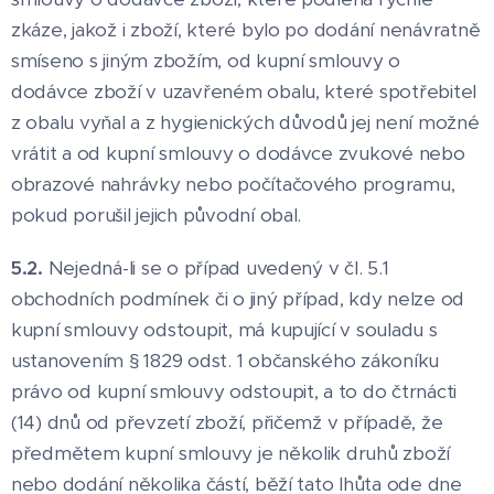
zkáze, jakož i zboží, které bylo po dodání nenávratně
smíseno s jiným zbožím, od kupní smlouvy o
dodávce zboží v uzavřeném obalu, které spotřebitel
z obalu vyňal a z hygienických důvodů jej není možné
vrátit a od kupní smlouvy o dodávce zvukové nebo
obrazové nahrávky nebo počítačového programu,
pokud porušil jejich původní obal.
5.2.
Nejedná-li se o případ uvedený v čl. 5.1
obchodních podmínek či o jiný případ, kdy nelze od
kupní smlouvy odstoupit, má kupující v souladu s
ustanovením § 1829 odst. 1 občanského zákoníku
právo od kupní smlouvy odstoupit, a to do čtrnácti
(14) dnů od převzetí zboží, přičemž v případě, že
předmětem kupní smlouvy je několik druhů zboží
nebo dodání několika částí, běží tato lhůta ode dne