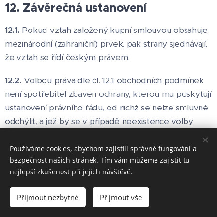
12. Závěrečná ustanovení
12.1.
Pokud vztah založený kupní smlouvou obsahuje
mezinárodní (zahraniční) prvek, pak strany sjednávají,
že vztah se řídí českým právem.
12.2.
Volbou práva dle čl. 12.1 obchodních podmínek
není spotřebitel zbaven ochrany, kterou mu poskytují
ustanovení právního řádu, od nichž se nelze smluvně
odchýlit, a jež by se v případě neexistence volby
práva jinak použila dle ustanovení čl. 6 odst. 1 Nařízení
Evropského parlamentu a Rady (ES) č. 593/2008 ze
Používáme cookies, abychom zajistili správné fungování a
bezpečnost našich stránek. Tím vám můžeme zajistit tu
dne 17. června 2008 o právu rozhodném pro smluvní
nejlepší zkušenost při jejich návštěvě.
závazkové vztahy (Řím I).
Přijmout nezbytné
Přijmout vše
12.3.
Je-li některé ustanovení obchodních podmínek
neplatné nebo neúčinné, nebo se takovým stane,