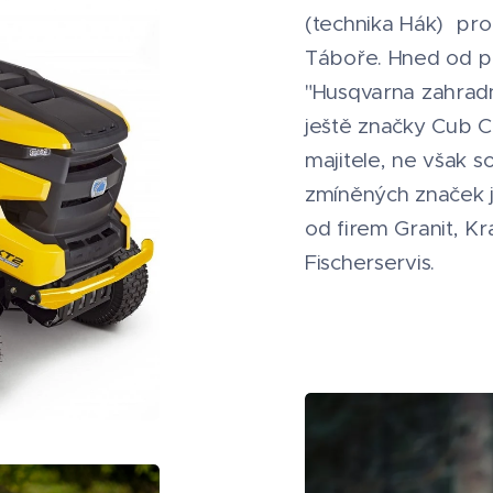
(technika Hák) prod
Táboře. Hned od po
"Husqvarna zahradní
ještě značky Cub C
majitele, ne však 
zmíněných značek 
od firem Granit, Kr
Fischerservis.