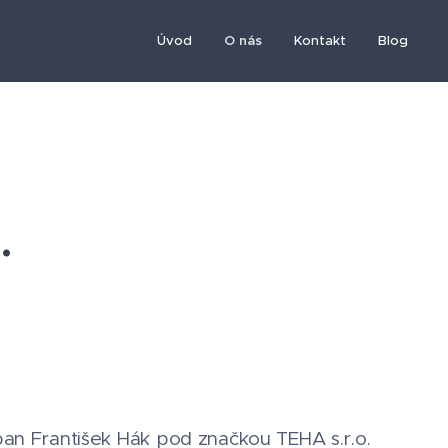
Úvod
O nás
Kontakt
Blog
.
pan František Hák pod značkou TEHA s.r.o.