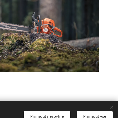
Přijmout nezbytné
Přijmout vše