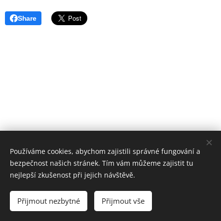
Share
Používáme cookies, abychom zajistili správné fungování a
bezpečnost našich stránek. Tím vám můžeme zajistit tu
© 2024 Všechna práva vyhrazena
nejlepší zkušenost při jejich návštěvě.
HUTAB s.r.o.
Přijmout nezbytné
Přijmout vše
Cookies